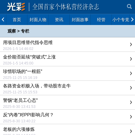
首页
封面人物
资讯
封面故事
经管
小个专党建
观察
>
专栏
用项目思维替代指令思维
2026-1-5 14:46:02
金价能否延续“突破式”上涨
2026-1-5 14:45:00
珍惜职场的“一根筋”
2025-11-25 15:16:19
各路资金积极入场，带动股市走牛
2025-11-25 15:15:53
警惕“老员工心态”
2025-8-30 13:41:53
反“内卷”对PPI影响几何？
2025-8-30 13:40:22
老板的六项修炼