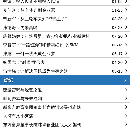
林涛：授人以鱼不如授人以渔
01-05
夏佳秀：从个体户到企业家
11-25
申新军：从三轮车夫到“鸭鸭王子”
08-30
张德奇：勇攀高峰
08-23
袋鼠妈妈：打造母婴、青少年护肤行业新标杆
07-20
李智宇：“一路狂奔”到“精耕细作”的5KM
06-14
张露：一针一线织就创业梦
05-17
杨国志：“谢顶”卖假发
04-20
陆世强：让解决问题成为生存之道
03-15
资讯
流量密码与经营之道
时间资本与未来红利
新东方教育集团董事长俞敏洪谈寻找市场
大河有水小河满
东方富海董事长陈玮谈创业团队人才架构