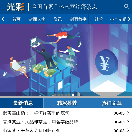
首页
封面人物
资讯
封面故事
经管
小个专党建
最新消息
精彩推荐
热门文章
武夷高山韵：一杯河红茶里的底气
06-03
百满茶业：人品即茶品，用名字做品牌
06-03
莉家茶：于草木之间回归正念
06-03