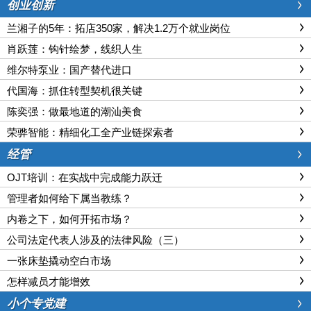
创业创新
兰湘子的5年：拓店350家，解决1.2万个就业岗位
肖跃莲：钩针绘梦，线织人生
维尔特泵业：国产替代进口
代国海：抓住转型契机很关键
陈奕强：做最地道的潮汕美食
荣骅智能：精细化工全产业链探索者
经管
OJT培训：在实战中完成能力跃迁
管理者如何给下属当教练？
内卷之下，如何开拓市场？
公司法定代表人涉及的法律风险（三）
一张床垫撬动空白市场
怎样减员才能增效
小个专党建