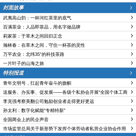
封面故事
武夷高山韵：一杯河红茶里的底气
百满茶业：人品即茶品，用名字做品牌
莉家茶：于草木之间回归正念
瀚林春：在草木之间，守住一杯茶的灵性
万平农业：北纬35°的科技茶路
一片叶子的山海之旅
特别报道
青年文明号，扛起青年奋斗的旗帜
送服务、办实事、促发展——各级个私协会开展“全国个体工商
户服务月”活动
李克强考察美翻公司勉励创业者走得更好更远
孙太利：数字化赋能“专精特新”
全国两会上的民企声音
市场监管总局关于新形势下发挥个体劳动者私营企业协会作用
助推个体私营经济高质量发展的意见