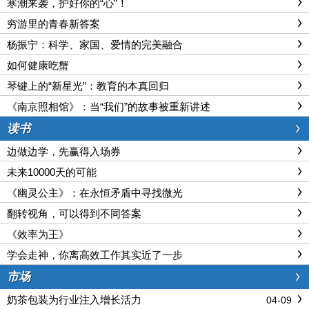
寒潮来袭，护好你的“心”！
穷游里的青春新答案
杨振宁：科学、家国、爱情的完美融合
如何健康吃蟹
琴键上的“新星光”：教育的本真回归
《南京照相馆》：当“我们”的故事被重新讲述
读书
边做边学，先赢得入场券
未来10000天的可能
《幽灵公主》：在永恒矛盾中寻找微光
翻转视角，可以得到不同答案
《效率为王》
学会走神，你离高效工作其实近了一步
市场
奶茶包装为行业注入增长活力
04-09