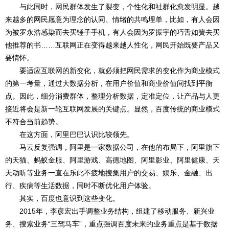
与此同时，网民群体发生了裂变，个性化和社群化愈发明显。越
来越多的网民愿意为理念的认同、情绪的共鸣埋单，比如，有人会因
为被罗永浩感染而去买锤子手机，有人会因为罗振宇的巧舌如簧去买
他推荐的书……互联网正在变得越来越人性化，网民开始既要产品又
要情怀。
要适应互联网的新变化，就必须把网民需求的变化作为商业模式
的第一考量，通过大数据分析，在用户价值和商业价值间找到平衡
点。因此，细分消费群体，整理分析数据，定准定位，让产品与人更
接近将会是新一轮互联网发展的关键点。显然，百度传统的商业模式
不符合当前趋势。
在这方面，阿里巴巴认识比较领先。
马云反复强调，阿里是一家数据公司，在他的布局下，阿里旗下
的天猫、蚂蚁金服、阿里游戏、高德地图、阿里影业、阿里健康、天
天动听等业务一直在乐此不疲地搜集用户的交易、娱乐、金融、出
行、疾病等生活数据，同时不断优化用户体验。
其实，百度也意识到这些变化。
2015年，李彦宏出手调整业务结构，组建了移动服务、新兴业
务、搜索业务“三驾马车”，重点强调百度未来的业务重点是基于数据