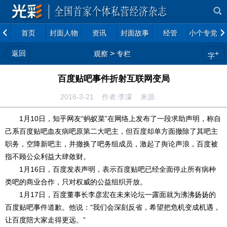
首页
封面人物
资讯
封面故事
经管
小个专党建
返回
>
+
观察
专栏
字
百度贴吧事件折射互联网变局
2016-3-21 作者:李濛 来源:
1月10日，知乎网友“蚂蚁菜”在网络上发布了一段求助声明，称自
己系百度贴吧血友病吧原第二大吧主，但百度却单方面撤除了其吧主
职务，空降新吧主，并撤换了吧务组成员，激起了舆论声浪，百度被
指不顾公众利益大肆敛财。
1月16日，百度发表声明，表示百度贴吧已经全面停止所有病种
类吧的商业合作，只对权威的公益组织开放。
1月17日，百度董事长李彦宏在未来论坛一露面就为沸沸扬扬的
百度贴吧事件道歉。他说：“我们会深刻反省，希望把危机变成机遇，
让百度陪大家走得更远。”