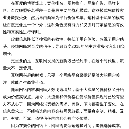
在百度的博弈场上，竞价排名、图片推广、网络广告、品牌专
区、百度联盟等老手段一直是最主要的盈利模式。这些模式凭借搜索
业务聚拢受众，然后再由商家为平台价值买单。这种基于流量的模式
让百度更像是一个中介，这种角色没有能力和义务对商家信息的有效
性和真实性进行评判。
虚假信息降低了搜索的有效性、拉低了用户体验、忽视了用户感
受、侵蚀网民对百度的信任，导致百度2015年的主营业务收入出现负
增长。
更重要的是，互联网发展的新阶段已经到来，在这个时代里，流
量大不一定管用。
互联网兴起的时候，只要一个网络平台聚拢起足够大的用户关
注，就能产生商业价值。
随着网络内容和网民人数飞速增加，基于大流量的低价格又开始
成为价值实现点。如今，大流量和低价格在促成价值实现时已经有些
力不从心了，因为网络消费者的需求、兴趣、倾向都发生了变化。在
信息需求上，不经筛选的内容会被网民忽视，而量身定制、精准、及
时、有效、可靠、值得信任的内容会被广泛传播。
因为在繁杂的网络上，网民需要缩短选择时间，降低选择成本。