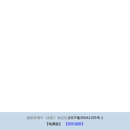
版权所有
©
《光彩》杂志社
京ICP备05041205号-1
【电脑版】
【回到顶部】