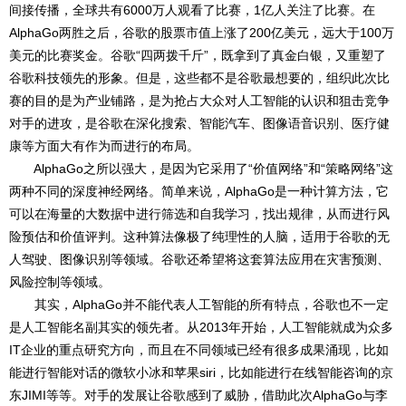
间接传播，全球共有6000万人观看了比赛，1亿人关注了比赛。在
AlphaGo两胜之后，谷歌的股票市值上涨了200亿美元，远大于100万
美元的比赛奖金。谷歌“四两拨千斤”，既拿到了真金白银，又重塑了
谷歌科技领先的形象。但是，这些都不是谷歌最想要的，组织此次比
赛的目的是为产业铺路，是为抢占大众对人工智能的认识和狙击竞争
对手的进攻，是谷歌在深化搜索、智能汽车、图像语音识别、医疗健
康等方面大有作为而进行的布局。
AlphaGo之所以强大，是因为它采用了“价值网络”和“策略网络”这
两种不同的深度神经网络。简单来说，AlphaGo是一种计算方法，它
可以在海量的大数据中进行筛选和自我学习，找出规律，从而进行风
险预估和价值评判。这种算法像极了纯理性的人脑，适用于谷歌的无
人驾驶、图像识别等领域。谷歌还希望将这套算法应用在灾害预测、
风险控制等领域。
其实，AlphaGo并不能代表人工智能的所有特点，谷歌也不一定
是人工智能名副其实的领先者。从2013年开始，人工智能就成为众多
IT企业的重点研究方向，而且在不同领域已经有很多成果涌现，比如
能进行智能对话的微软小冰和苹果siri，比如能进行在线智能咨询的京
东JIMI等等。对手的发展让谷歌感到了威胁，借助此次AlphaGo与李