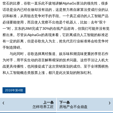
世石的比赛，谷歌一直乐此不疲地讲解AlphaGo算法的领先性，很多
话语是业内已经在做却没有说的，这是努力将自家算法变成行业的认
识和标准，从而狙击竞争对手的手段。一个真正成功的人工智能产品
必须要能使用，而且使人觉察不出他是个机器人，比如：去年“双十
一”时，京东的JIMI完成了30%的在线产品咨询，但我们可能并没有觉
察出来。尽管从AlphaGo的表现来看，它距离成功人工智能的标准还
有一定的距离，但是谷歌先入为主，抢先代言行业标准将会给竞争对
手制造障碍。
与此同时，谷歌选择离经叛道、娱乐味和潮流味更重的李世石作
为对手，用平实生动的语言解释艰深的技术问题。这些手法让人机大
战更具传播性，也间接促成了这次营销策划的成功。至于全球围棋热
和人工智能概念类股票上涨，都只是此次策划的附加红利。
2016年第4期
上一条
下一条
怎样培养工匠
房地产会不会崩盘