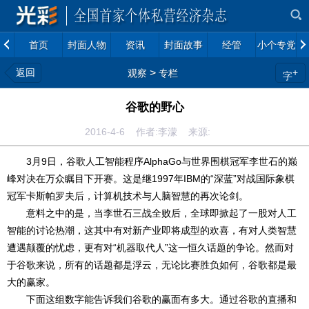
首页
封面人物
资讯
封面故事
经管
小个专党建
返回
>
+
观察
专栏
字
谷歌的野心
2016-4-6 作者:李濛 来源:
3月9日，谷歌人工智能程序AlphaGo与世界围棋冠军李世石的巅
峰对决在万众瞩目下开赛。这是继1997年IBM的“深蓝”对战国际象棋
冠军卡斯帕罗夫后，计算机技术与人脑智慧的再次论剑。
意料之中的是，当李世石三战全败后，全球即掀起了一股对人工
智能的讨论热潮，这其中有对新产业即将成型的欢喜，有对人类智慧
遭遇颠覆的忧虑，更有对“机器取代人”这一恒久话题的争论。然而对
于谷歌来说，所有的话题都是浮云，无论比赛胜负如何，谷歌都是最
大的赢家。
下面这组数字能告诉我们谷歌的赢面有多大。通过谷歌的直播和