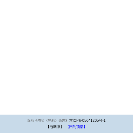
版权所有
©
《光彩》杂志社
京ICP备05041205号-1
【电脑版】
【回到顶部】