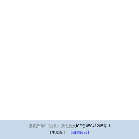
版权所有
©
《光彩》杂志社
京ICP备05041205号-1
【电脑版】
【回到顶部】