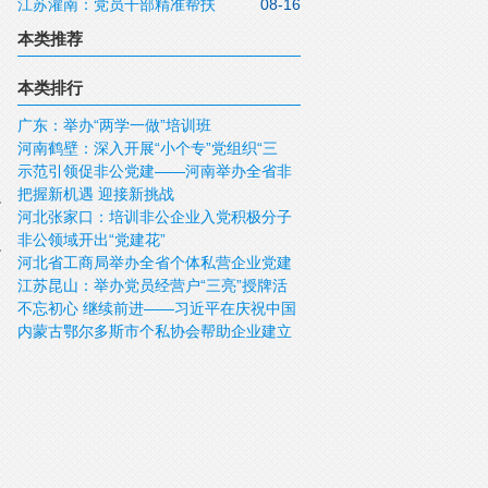
江苏灌南：党员干部精准帮扶
08-16
亮”授牌活动
本类推荐
本类排行
广东：举办“两学一做”培训班
河南鹤壁：深入开展“小个专”党组织“三
示范引领促非公党建——河南举办全省非
亮”活动
把握新机遇 迎接新挑战
公经济组织党组织书记培训班暨“百家民企
河北张家口：培训非公企业入党积极分子
进圆方”非公党建现场会
非公领域开出“党建花”
河北省工商局举办全省个体私营企业党建
江苏昆山：举办党员经营户“三亮”授牌活
工作推进会暨示范培训班
不忘初心 继续前进——习近平在庆祝中国
动
内蒙古鄂尔多斯市个私协会帮助企业建立
共产党成立95周年大会上的讲话（节选）
党支部