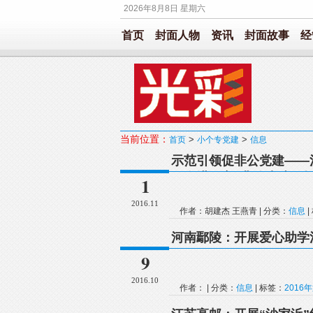
2026年8月8日 星期六
首页
封面人物
资讯
封面故事
经
当前位置：
>
>
首页
小个专党建
信息
示范引领促非公党建——
民企进圆方”非公党建现
1
2016.11
作者：胡建杰 王燕青 | 分类：
信息
|
河南鄢陵：开展爱心助学
9
2016.10
作者： | 分类：
信息
| 标签：
2016