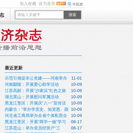
加入收藏
设为首页
志
搜索
最近更新
示范引领促非公党建——河南举办
11-01
河南鄢陵：开展爱心助学活动
10-09
全省非公经济组织党组织书记培训班暨“百
江苏高邮：开展“沙家浜”红色之旅
10-09
家民企进圆方”非公党建现场会
湖北英山：开展慰问军属活动
10-09
黑龙江垦区：开展庆“八一”宣传活
10-09
内蒙古：“举办学党史、知党恩、跟
10-09
动
河北省工商局举办全省个体私营企
10-09
党走”知识竞赛
黑龙江垦区：开展“两学一做”学习
08-17
业党建工作推进会暨示范培训班
江苏昆山：举办党员经营户“三
08-17
教育活动