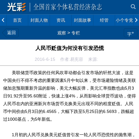
首页
封面人物
资讯
封面故事
经管
小个专党建
返回
>
+
观察
专栏
字
人民币贬值为何没有引发恐慌
2016-6-15 作者:易宪容 来源:
美联储货币政策的任何风吹草动都会引发市场的轩然大波，这是
中国央行不得不考虑的重要因素5月中旬以来，受市场避险情绪及美联
储加息预期重新升温的影响，美元大幅反弹，美元汇率指数也由5月3
日91.92升至95.60附近，快速上涨4%，从而影响全球货币波动，使得
人民币在内的亚洲新兴市场货币兑换美元出现不同的程度贬值。人民
币中间价由5月3日的6.4565，大幅下跌至5月25日的6.5693，跌幅超
过1000基点，为5年新低。
1月初的人民币兑换美元贬值曾引发一轮人民币恐慌性的抛售潮，