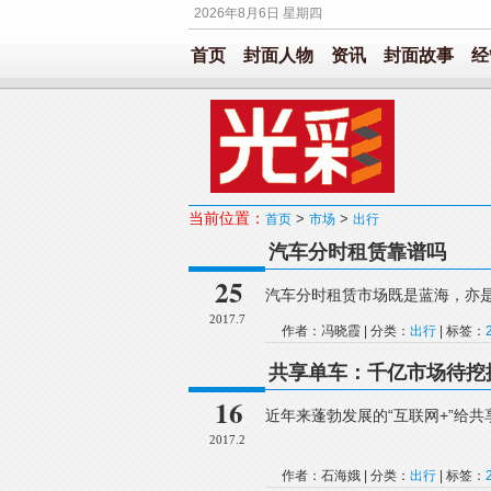
2026年8月6日 星期四
首页
封面人物
资讯
封面故事
经
当前位置：
>
>
首页
市场
出行
汽车分时租赁靠谱吗
25
汽车分时租赁市场既是蓝海，亦
2017.7
作者：冯晓霞 | 分类：
出行
| 标签：
共享单车：千亿市场待挖
16
近年来蓬勃发展的“互联网+”给
2017.2
作者：石海娥 | 分类：
出行
| 标签：