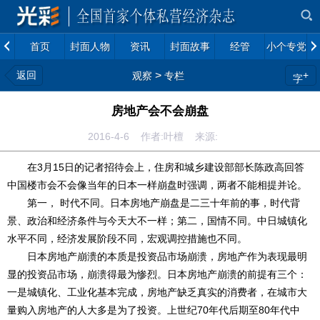
首页
封面人物
资讯
封面故事
经管
小个专党建
返回
>
+
观察
专栏
字
房地产会不会崩盘
2016-4-6 作者:叶檀 来源:
在3月15日的记者招待会上，住房和城乡建设部部长陈政高回答
中国楼市会不会像当年的日本一样崩盘时强调，两者不能相提并论。
第一， 时代不同。日本房地产崩盘是二三十年前的事，时代背
景、政治和经济条件与今天大不一样；第二，国情不同。中日城镇化
水平不同，经济发展阶段不同，宏观调控措施也不同。
日本房地产崩溃的本质是投资品市场崩溃，房地产作为表现最明
显的投资品市场，崩溃得最为惨烈。日本房地产崩溃的前提有三个：
一是城镇化、工业化基本完成，房地产缺乏真实的消费者，在城市大
量购入房地产的人大多是为了投资。上世纪70年代后期至80年代中