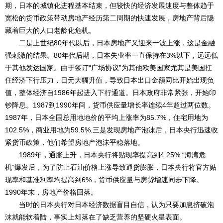
期，日本的城镇化进程基本结束，但较快的经济发展速度与整体趋于
宽松的货币政策带动房地产经历第二周期的快速发展，房地产背后隐
藏着巨大的人口老龄化危机。
二是上世纪80年代以后，日本房地产又迎来一波上涨，这是金融
强刺激的结果。80年代后期，日本失业率一直保持在3%以下，远远低
于其他发达国家。由于签订“广场协议”为其他欧美国家尤其是美国扛
住经济下行压力，日元大幅升值，导致日本出口金额同比开始出现负
值，整体经济自1986年起进入下行通道。日本政府非常紧张，开始印
钞降息。1987到1990年间，货币供应量增长率连续4年超过两位数。
1987年，日本全国总用地地价的平均上涨率为85.7%，住宅用地为
102.5%，商业用地为59.5%.三是发现房地产泡沫后，日本央行迅速收
紧货币政策，他们希望房地产泡沫平稳落地。
1989年，通胀上升，日本央行将贴现率提高到4.25%.“海湾危
机”爆发后，为了防止石油价格上涨导致通货膨胀，日本央行将官方贴
现率和基准利率均提高到6%，货币供应量与房贷增速同步下降。
1990年末，房地产价格回落。
当时的日本央行对日本经济数据盲目自信，认为只要加息挤破泡
沫就能软着陆，事实上却落在了缺乏营养的坚硬火星表面。