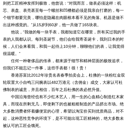
则把工匠精神发挥到极致，他曾说：“对我而言，做表必须这样：机
芯、表盘、表壳甚至每一个螺丝和凹槽都必须是我亲自打磨的，每一
个细节都要完美，哪怕是隐藏在肉眼根本看不见的角落。机器是做不
出这种感觉的。”从15岁到60岁，他一共做了165块表。
他说，“我做的每一块手表，我都知道它在哪里，所有买过我的手
表的人我都认识。每到圣诞节，他们会给我寄圣诞卡，我到日本的时
候，人们会来看我，和我一起待上10分钟，聊聊他们的表，让我觉得
很温暖。”
任何一种奢侈品的传承，都来源于细节和精神层面的极致追求，
但我们不能忘记一件事，这些手表都！很！贵！
香港苏富比2012年珍贵名表春季拍卖会上，杜佛的一块粉红金双
轮双置大小自鸣三问腕表以482万港元（含佣金）成交，大家认可杜
佛制表的诚意，并且相信，百年之后杜佛的表必然升值。
中国沿海曾经也有不少红木艺人，用一生的心血精心制造红木家
具，而现在所剩无几，即使剩下的也被粗糙制造的产品挤出市场。绝
大多数消费者怀着赚便宜的心理，希望以淘宝价买到优质商品，对不
起，这种恶性竞争的环境下，是不可能出现工匠精神的，绝大多数未
被认可的工匠会饿死。