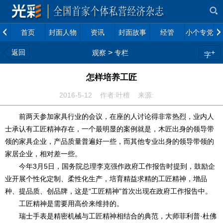
首页
封面人物
资讯
封面故事
经管
小个专党建
返回
>
+
观察
专栏
字
怎样培养工匠
2016-5-12 作者:叶檀 来源:
前两天参加家具行业的会议，在座的人讨论得非常热烈，业内人
士承认有工匠精神存在，一个最明显的案例就是，木匠出身的领导带
领的家具企业，产品质量普遍好一些，而其他专业出身的领导带领的
家居企业，相对差一些。
今年3月5日，国务院总理李克强作政府工作报告时提到，鼓励企
业开展个性化定制、柔性化生产，培育精益求精的工匠精神，增品
种、提品质、创品牌，这是“工匠精神”首次出现在政府工作报告中。
工匠精神是需要用高价来维持的。
瑞士手表是精密机械与工匠精神相结合的典范，大师菲利普·杜佛