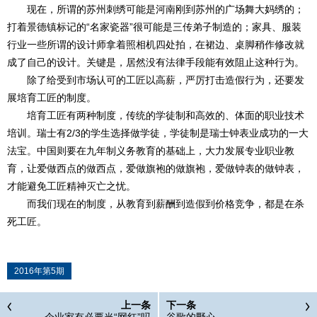
现在，所谓的苏州刺绣可能是河南刚到苏州的广场舞大妈绣的；
打着景德镇标记的“名家瓷器”很可能是三传弟子制造的；家具、服装
行业一些所谓的设计师拿着照相机四处拍，在裙边、桌脚稍作修改就
成了自己的设计。关键是，居然没有法律手段能有效阻止这种行为。
除了给受到市场认可的工匠以高薪，严厉打击造假行为，还要发
展培育工匠的制度。
培育工匠有两种制度，传统的学徒制和高效的、体面的职业技术
培训。瑞士有2/3的学生选择做学徒，学徒制是瑞士钟表业成功的一大
法宝。中国则要在九年制义务教育的基础上，大力发展专业职业教
育，让爱做西点的做西点，爱做旗袍的做旗袍，爱做钟表的做钟表，
才能避免工匠精神灭亡之忧。
而我们现在的制度，从教育到薪酬到造假到价格竞争，都是在杀
死工匠。
2016年第5期
上一条
下一条