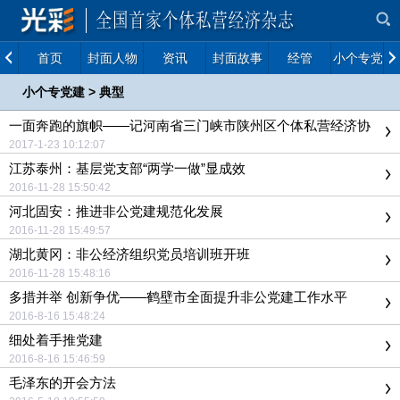
首页
封面人物
资讯
封面故事
经管
小个专党建
小个专党建
>
典型
一面奔跑的旗帜——记河南省三门峡市陕州区个体私营经济协
会原店分会党支部书记、会长吕占群
2017-1-23 10:12:07
江苏泰州：基层党支部“两学一做”显成效
2016-11-28 15:50:42
河北固安：推进非公党建规范化发展
2016-11-28 15:49:57
湖北黄冈：非公经济组织党员培训班开班
2016-11-28 15:48:16
多措并举 创新争优——鹤壁市全面提升非公党建工作水平
2016-8-16 15:48:24
细处着手推党建
2016-8-16 15:46:59
毛泽东的开会方法