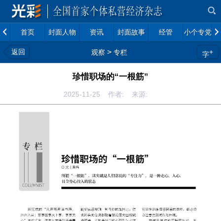
首页
封面人物
资讯
封面故事
经管
小个专党建
返回
>
+
观察
专栏
字
珍惜职场的“一根筋”
2025-11-25 作者: 来源: