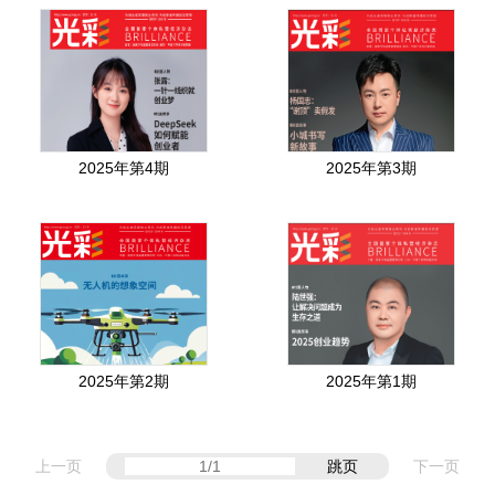
2025年第4期
2025年第3期
2025年第2期
2025年第1期
上一页
跳页
下一页