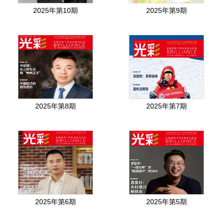
2025年第10期
2025年第9期
2025年第8期
2025年第7期
2025年第6期
2025年第5期