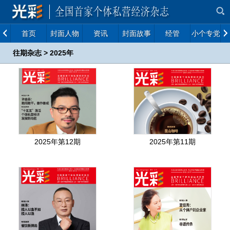
首页
封面人物
资讯
封面故事
经管
小个专党建
往期杂志
>
2025年
2025年第12期
2025年第11期