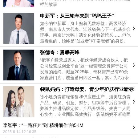
样的故事
申新军：从三轮车夫到“鸭鸭王子”
如今的申新军，身上贴着无数标签：高级经济
师、南京市人大代表、江苏省关心下一代基金会
理事、南京盐水鸭非遗文化体验馆馆长……但他
最看重的，始终是“创业者”和“奉献者”的身份。
张德奇：勇攀高峰
“把客户经营成家人，把伙伴经营成合伙人，把
公司经营成创业平台”这一经营理念贯穿于公司
发展的始终。截至2025年，奇林房产已有60余
家直营门店，覆盖莆田四区一县，累计为7万余
户家庭提供房产租售服务，带动200余人加入合
袋鼠妈妈：打造母婴、青少年护肤行业新标
伙人平台，提供就业岗位600余个，形成“商业发
杆
展—就业创造—民生改善”的正向循环。
徐小建负责前端销售和供应链生产，潘美红负责
产品、研发、创意、财务、组织等中后台管理，
并着力推进品牌定位、产品升级等。夫妻二人同
心协力，专业团队高效执行，袋鼠妈妈不断稳固
和扩大市场份额，持续保持行业领先地位
李智宇：“一路狂奔”到“精耕细作”的5KM
2025-6-14 12:16:35