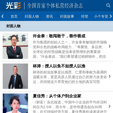
首页
封面人物
资讯
封面故事
经管
小个专党建
封面人物
许金泰：敢闯敢干，善作善成
作为集团的创始人之一，许金泰有敏锐的市场嗅
觉和出色的战略布局能力，“‘单聚焦、多品类、
全球化’的经营战略是信泰逆势增长的重要原
因。”许金泰说，“我们希望通过精耕细作，把信
泰打造成全球纺织鞋材领域的领航者。”如今，
林涛：授人以鱼不如授人以渔
这个目标已经越来越近。
林涛的创业故事是以感恩、仁爱和奉献为基调的
温暖乐章，更是高原人民通过自己的努力改变命
运，并回馈这片养育他们的土地的真实写照
夏佳秀：从个体户到企业家
《财富》杂志报道，中国中小企业的平均存活时
间仅为2.5年，而今年，是华伟通讯创办30周
年，在可持续经营方面，夏佳秀将给读者讲述怎