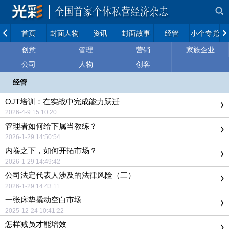
首页
封面人物
资讯
封面故事
经管
小个专党建
创意
管理
营销
家族企业
公司
人物
创客
经管
OJT培训：在实战中完成能力跃迁
2026-4-9 15:10:20
管理者如何给下属当教练？
2026-1-29 14:50:54
内卷之下，如何开拓市场？
2026-1-29 14:49:42
公司法定代表人涉及的法律风险（三）
2026-1-29 14:43:11
一张床垫撬动空白市场
2025-12-24 10:41:22
怎样减员才能增效