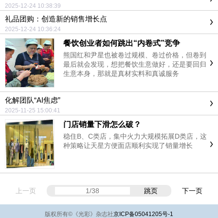
2025-12-24 10:38:39
礼品团购：创造新的销售增长点
2025-12-24 10:36:24
餐饮创业者如何跳出“内卷式”竞争
熊国红和尹星也被卷过规模、卷过价格，但卷到
最后就会发现，想把餐饮生意做好，还是要回归
生意本身，那就是真材实料和真诚服务
化解团队“AI焦虑”
2025-11-25 15:00:41
门店销量下滑怎么破？
稳住B、C类店，集中火力大规模拓展D类店，这
种策略让天星方便面店顺利实现了销量增长
上一页
跳页
下一页
版权所有
©
《光彩》杂志社
京ICP备05041205号-1