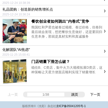
2025-12-24 10:38:39
礼品团购：创造新的销售增长点
2025-12-24 10:36:24
餐饮创业者如何跳出“内卷式”竞争
熊国红和尹星也被卷过规模、卷过价格，但卷到
最后就会发现，想把餐饮生意做好，还是要回归
生意本身，那就是真材实料和真诚服务
化解团队“AI焦虑”
2025-11-25 15:00:41
门店销量下滑怎么破？
稳住B、C类店，集中火力大规模拓展D类店，这
种策略让天星方便面店顺利实现了销量增长
上一页
跳页
下一页
版权所有
©
《光彩》杂志社
京ICP备05041205号-1