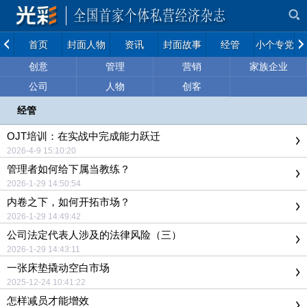
首页
封面人物
资讯
封面故事
经管
小个专党建
创意
管理
营销
家族企业
公司
人物
创客
经管
OJT培训：在实战中完成能力跃迁
2026-4-9 15:10:20
管理者如何给下属当教练？
2026-1-29 14:50:54
内卷之下，如何开拓市场？
2026-1-29 14:49:42
公司法定代表人涉及的法律风险（三）
2026-1-29 14:43:11
一张床垫撬动空白市场
2025-12-24 10:41:22
怎样减员才能增效