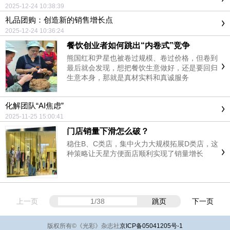
2025-12-24 10:38:39
礼品团购：创造新的销售增长点
2025-12-24 10:36:24
餐饮创业者如何跳出“内卷式”竞争
熊国红和尹星也被卷过规模、卷过价格，但卷到
最后就会发现，想把餐饮生意做好，还是要回归
生意本身，那就是真材实料和真诚服务
化解团队“AI焦虑”
2025-11-25 15:00:41
门店销量下滑怎么破？
稳住B、C类店，集中火力大规模拓展D类店，这
种策略让天星方便面店顺利实现了销量增长
上一页
跳页
下一页
版权所有
©
《光彩》杂志社
京ICP备05041205号-1