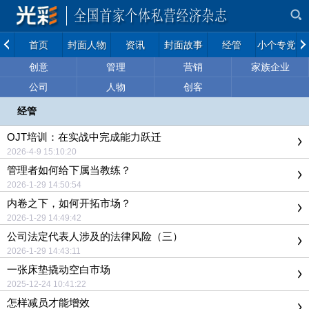
首页
封面人物
资讯
封面故事
经管
小个专党建
创意
管理
营销
家族企业
公司
人物
创客
经管
OJT培训：在实战中完成能力跃迁
2026-4-9 15:10:20
管理者如何给下属当教练？
2026-1-29 14:50:54
内卷之下，如何开拓市场？
2026-1-29 14:49:42
公司法定代表人涉及的法律风险（三）
2026-1-29 14:43:11
一张床垫撬动空白市场
2025-12-24 10:41:22
怎样减员才能增效