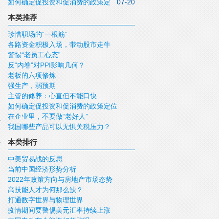
如何确定促投资和促消费的政策定
07-20
位
本类推荐
珍惜职场的“一根筋”
各路资金积极入场，带动股市走牛
警惕“老员工心态”
反“内卷”对PPI影响几何？
老板的六项修炼
强生产，弱预期
主管的修养：心直但不能口快
如何确定促投资和促消费的政策定位
在企业里，不要做“老好人”
我国哪些产品可以无惧关税压力？
本类排行
中美贸易战的反思
当前中国经济形势分析
2022年政策方向与房地产市场态势
高技能人才为何那么缺？
打通数字世界与物理世界
疫情期间要警惕美元汇率持续上涨