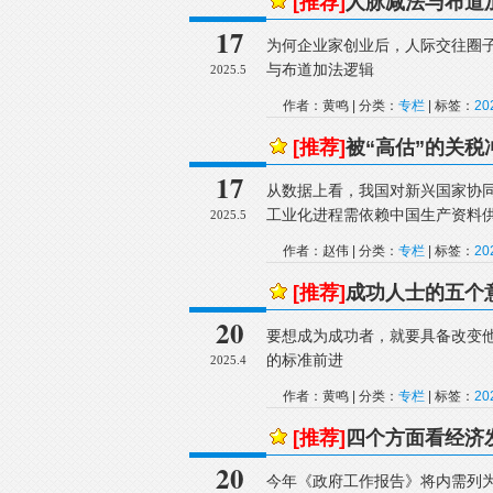
[推荐]
人脉减法与布道
17
为何企业家创业后，人际交往圈
与布道加法逻辑
2025.5
作者：黄鸣 | 分类：
专栏
| 标签：
2
[推荐]
被“高估”的关税
17
从数据上看，我国对新兴国家协
工业化进程需依赖中国生产资料
2025.5
作者：赵伟 | 分类：
专栏
| 标签：
2
[推荐]
成功人士的五个
20
要想成为成功者，就要具备改变
的标准前进
2025.4
作者：黄鸣 | 分类：
专栏
| 标签：
2
[推荐]
四个方面看经济
20
今年《政府工作报告》将内需列