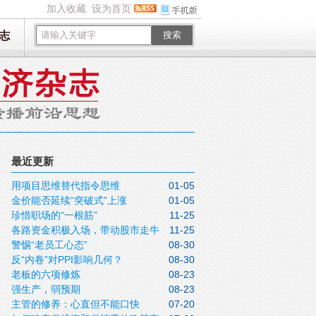
加入收藏
设为首页
志
搜索
最近更新
用项目思维替代指令思维
01-05
金价能否延续“突破式”上涨
01-05
珍惜职场的“一根筋”
11-25
各路资金积极入场，带动股市走牛
11-25
警惕“老员工心态”
08-30
反“内卷”对PPI影响几何？
08-30
老板的六项修炼
08-23
强生产，弱预期
08-23
主管的修养：心直但不能口快
07-20