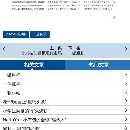
2025年第9期
非遗传承
上一条
下一条
古老技艺遇见现代市场
一罐糌粑
相关文章
热门文章
一罐糌粑
一件藏袍
一张头帕
花9.9元登上“报纸头条”
小学生疯抢的“军火烧饼”
NaRaYa：小布包的全球 “编织术”
安利： 以“变”应“变”