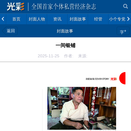
首页
封面人物
资讯
封面故事
经管
小个专党建
返回
+
封面故事
字
一间银铺
2025-11-25 作者: 来源: