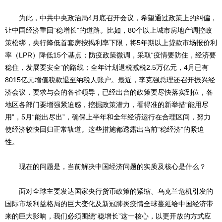
为此，中共中央政治局4月底召开会议，希望通过政策上的纠偏，
让中国经济重回“稳增长”的道路。比如，80个以上城市房地产调控政
策松绑，央行降低首套房按揭利率下限，将5年期以上贷款市场报价利
率（LPR）降低15个基点；防疫政策微调，采取“疫情要防住，经济要
稳住，发展要安全”的路线；全年计划退税减税2.5万亿元，4月已有
8015亿元增值税款退至纳税人账户。最近，李克强总理还召开振兴经
济会议，要求与会的各省领导，已经出台的政策要尽快落实到位，各
地区各部门要增强紧迫感，挖掘政策潜力，看得准的新举措“能用尽
用”，5月“能出尽出”，确保上半年和全年经济运行在合理区间，努力
使经济较快回归正常轨道。这些措施都透露出当前“稳经济”的紧迫
性。
现在的问题是，当前解决中国经济问题的实质及核心是什么？
面对全球主要发达国家央行货币政策的紧缩、乌克兰危机引发的
国际市场利益格局的巨大变化及新冠肺炎疫情全球蔓延给中国经济带
来的巨大影响，我们必须围绕“稳增长”这一核心，以更开放的方式应