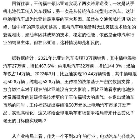
回首往事，王传福带领比亚迪实现了两次跨界逆袭，一次是从手
机电池代工转入汽车领域，另一次是从传统汽车转型电动汽车。这让
电池和汽车成为比亚迪最重要的两大基因。虽然在交通领域推进“碳达
峰、碳中和”的声浪越来越高，但与汽车电池暂时无法突破技术瓶颈的
窘境相比，燃油车因其成熟的技术、稳定的性能，依然是全球汽车行
业的销量主体。但在比亚迪，这种情况却是相反的。
据数据统计，2021年比亚迪汽车实现73万辆销售，其中插电混动
汽车27万辆，增长467.6%；纯电动汽车32万辆，增长144.9%；燃油
车仅占14万辆。2022年3月，比亚迪实现10.44万辆销售，其中插电混
动50.6万辆，纯电动53.6万辆。王传福的决策基于严密的数据支撑，
放弃燃油车对于现在的比亚迪没有太大影响，而比亚迪看家的电池技
术及新研发的超级插混技术更给了王传福强大的底气。在退出燃油车
市场的同时，王传福还提出要瞄准50万元以上电动汽车市场开发产
品，实现高端化，这又将给全球电动车市场竞争格局带来什么变化？
老王的目标能实现吗？
从产业格局上看，作为一个不到20年的行业，电动汽车与传统汽