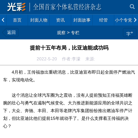
首页
封面人物
资讯
封面故事
经管
小个专党建
返回
>
+
观察
专栏
字
提前十五年布局，比亚迪能成功吗
2022-5-20 作者:李濛 来源:
4月初，王传福放出重磅消息，比亚迪宣布即日起全面停产燃油汽
车，实现电动化。
这个消息让全球汽车圈为之震动，没有人提前预知王传福英雄断
腕的壮心与勇气在遏制气候变化、大力推进新能源应用的全球共识之
下，大众、奔驰、丰田、本田等老牌汽车集团纷纷推出燃油车停产计
划，但比亚迪比他们提前15年就动手了。是什么支撑着王传福的决
心？