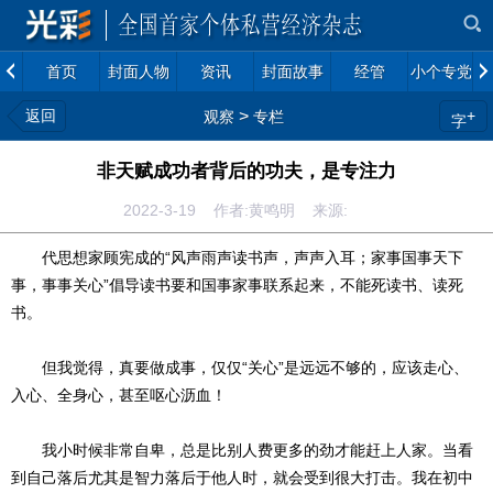
首页
封面人物
资讯
封面故事
经管
小个专党建
返回
>
+
观察
专栏
字
非天赋成功者背后的功夫，是专注力
2022-3-19 作者:黄鸣明 来源:
代思想家顾宪成的“风声雨声读书声，声声入耳；家事国事天下
事，事事关心”倡导读书要和国事家事联系起来，不能死读书、读死
书。
但我觉得，真要做成事，仅仅“关心”是远远不够的，应该走心、
入心、全身心，甚至呕心沥血！
我小时候非常自卑，总是比别人费更多的劲才能赶上人家。当看
到自己落后尤其是智力落后于他人时，就会受到很大打击。我在初中