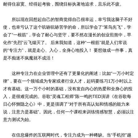
耐得住寂寞、经得起考验，围绕目标执著地追求，且乐此不疲。
所以现在回想起自己的智商觉得自己很幸运，幸亏我这脑子不好
使，也幸亏认了这个吭哧吭哧苦学的命，所以学会了“笨鸟先飞”，学
会了“一根筋”，学会了耐心与坚守，要不然在漫长的创业煎熬中，早
化作“先烈”云飞烟灭了。 后来我知道，这种“一根筋”就是人们常说
的“专注力”，就是走心、入心，全身心地投入！ 要想做成一件事，真
是不痴迷不疯魔就不成活！
这种专注力在企业管理中还有了更量化的阐述：比如“一万小时定
律”，要在一个领域成为专家或者行业人才，起码要练习1万小时以上
才有基础。这一万个小时的基础，没有发自内心的热爱和全身心的投
入，是很难完成的。谷歌“灵魂工程师”陈一鸣的TED演讲《在谷歌每
日心怀恻隐之心》中，更是强调了“对于所有高认知和情感的能力来
说，注意力是基础”。因此，任何一个课程来训练情感智慧，必须以注
意力测试为始。
在信息爆炸的互联网时代，专注力成为一种稀缺。当“手机控”越