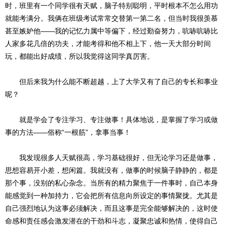
时，班里有一个同学很有天赋，脑子特别聪明，平时根本不怎么用功
就能考满分。我俩在班级考试常常交替第一第二名，但当时我很羡慕
甚至嫉妒他——我的记忆力属中等偏下，经过勤奋努力，吭哧吭哧比
人家多花几倍的功夫，才能考得和他不相上下，他一天大部分时间
玩，都能出好成绩，所以我觉得这同学真厉害。
但后来我为什么能不断超越，上了大学又有了自己的专长和事业
呢？
就是学会了专注学习、专注做事！具体地说，是掌握了学习或做
事的方法——俗称“一根筋”，拿事当事！
我发现很多人天赋很高，学习基础很好，但无论学习还是做事，
思想容易开小差，想闲篇。我就没有，做事的时候脑子静静的，都是
那个事，没别的私心杂念。当所有的精力聚焦于一件事时，自己本身
能感觉到一种加持力，它会把所有信息向所设定的事情聚拢。尤其是
自己强烈地认为这事必须解决，而且这事是完全能够解决的，这时使
命感和责任感会激发潜在的干劲和斗志，凝聚忠诚和热情，使得自己