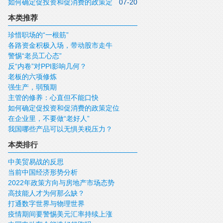
如何确定促投资和促消费的政策定
07-20
位
本类推荐
珍惜职场的“一根筋”
各路资金积极入场，带动股市走牛
警惕“老员工心态”
反“内卷”对PPI影响几何？
老板的六项修炼
强生产，弱预期
主管的修养：心直但不能口快
如何确定促投资和促消费的政策定位
在企业里，不要做“老好人”
我国哪些产品可以无惧关税压力？
本类排行
中美贸易战的反思
当前中国经济形势分析
2022年政策方向与房地产市场态势
高技能人才为何那么缺？
打通数字世界与物理世界
疫情期间要警惕美元汇率持续上涨