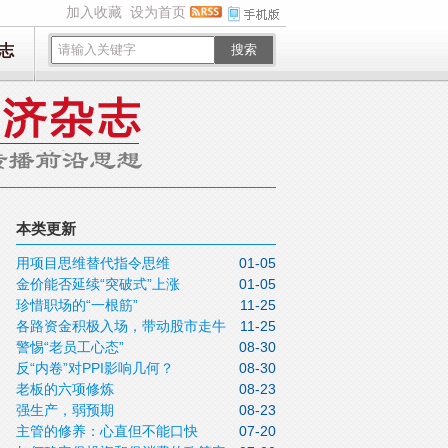
加入收藏
设为首页
志
搜索
本类更新
用项目思维替代指令思维
01-05
金价能否延续“突破式”上涨
01-05
珍惜职场的“一根筋”
11-25
各路资金积极入场，带动股市走牛
11-25
警惕“老员工心态”
08-30
反“内卷”对PPI影响几何？
08-30
老板的六项修炼
08-23
强生产，弱预期
08-23
主管的修养：心直但不能口快
07-20