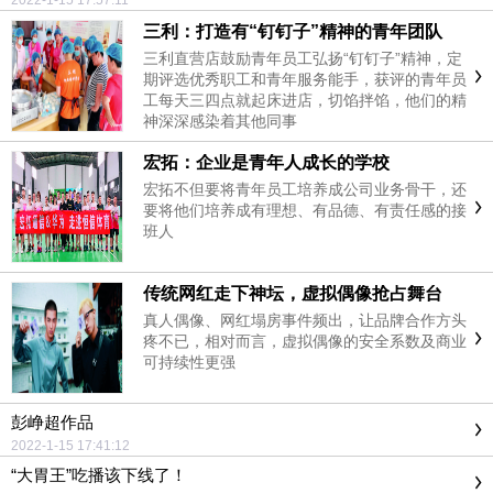
2022-1-15 17:57:11
三利：打造有“钉钉子”精神的青年团队
三利直营店鼓励青年员工弘扬“钉钉子”精神，定
期评选优秀职工和青年服务能手，获评的青年员
工每天三四点就起床进店，切馅拌馅，他们的精
神深深感染着其他同事
宏拓：企业是青年人成长的学校
宏拓不但要将青年员工培养成公司业务骨干，还
要将他们培养成有理想、有品德、有责任感的接
班人
传统网红走下神坛，虚拟偶像抢占舞台
真人偶像、网红塌房事件频出，让品牌合作方头
疼不已，相对而言，虚拟偶像的安全系数及商业
可持续性更强
彭峥超作品
2022-1-15 17:41:12
“大胃王”吃播该下线了！