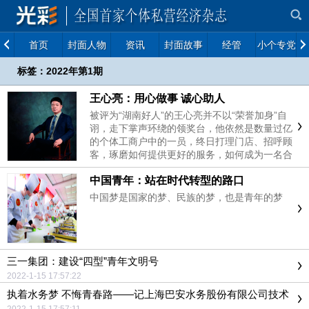
首页
封面人物
资讯
封面故事
经管
小个专党建
标签：2022年第1期
王心亮：用心做事 诚心助人
被评为“湖南好人”的王心亮并不以“荣誉加身”自
诩，走下掌声环绕的领奖台，他依然是数量过亿
的个体工商户中的一员，终日打理门店、招呼顾
客，琢磨如何提供更好的服务，如何成为一名合
格的经营者
中国青年：站在时代转型的路口
中国梦是国家的梦、民族的梦，也是青年的梦
三一集团：建设“四型”青年文明号
2022-1-15 17:57:22
执着水务梦 不悔青春路——记上海巴安水务股份有限公司技术
部