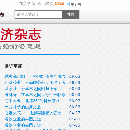
加入收藏
设为首页
志
搜索
最近更新
武夷高山韵：一杯河红茶里的底气
06-03
百满茶业：人品即茶品，用名字做
06-03
莉家茶：于草木之间回归正念
06-03
品牌
瀚林春：在草木之间，守住一杯茶
06-03
万平农业：北纬35°的科技茶路
06-03
的灵性
一片叶子的山海之旅
06-03
在烟火气中，托起奔跑者的春天
04-27
餐饮企业的突围之道
04-09
餐饮企业的突围之道
04-09