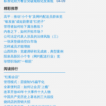
标准化助力餐企突破规模化发展瓶
04-09
颈
精彩推荐
高平：推动“小个专”及网约配送员群体党
“银发族”成短剧赛道“扛把子”
建工作再上新台阶
管理者如何给下属当教练？
内卷之下，如何开拓市场？
公司法定代表人涉及的法律风险（三）
一张床垫撬动空白市场
怎样减员才能增效
山西民协：党建调研初见成效，典型案例
阳泉高新区小个专（网约配送行业）党
彰显活力
珍惜职场的“一根筋”
委：以“党建红”点亮“新赛道”
阅读排行
“红船会议”
管理模式：层级制VS扁平化
全家便利店：如何让会员“上瘾”
改革开放40年十大事件十大人物
中国共产党历史上著名的三大战役
烧鸡店的营销大招