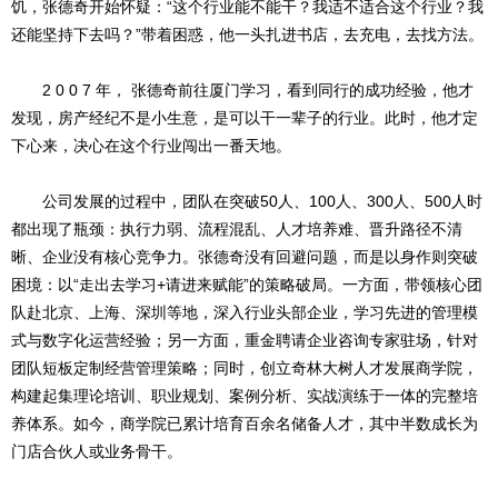
饥，张德奇开始怀疑：“这个行业能不能干？我适不适合这个行业？我
还能坚持下去吗？”带着困惑，他一头扎进书店，去充电，去找方法。
2 0 0 7 年， 张德奇前往厦门学习，看到同行的成功经验，他才
发现，房产经纪不是小生意，是可以干一辈子的行业。此时，他才定
下心来，决心在这个行业闯出一番天地。
公司发展的过程中，团队在突破50人、100人、300人、500人时
都出现了瓶颈：执行力弱、流程混乱、人才培养难、晋升路径不清
晰、企业没有核心竞争力。张德奇没有回避问题，而是以身作则突破
困境：以“走出去学习+请进来赋能”的策略破局。一方面，带领核心团
队赴北京、上海、深圳等地，深入行业头部企业，学习先进的管理模
式与数字化运营经验；另一方面，重金聘请企业咨询专家驻场，针对
团队短板定制经营管理策略；同时，创立奇林大树人才发展商学院，
构建起集理论培训、职业规划、案例分析、实战演练于一体的完整培
养体系。如今，商学院已累计培育百余名储备人才，其中半数成长为
门店合伙人或业务骨干。