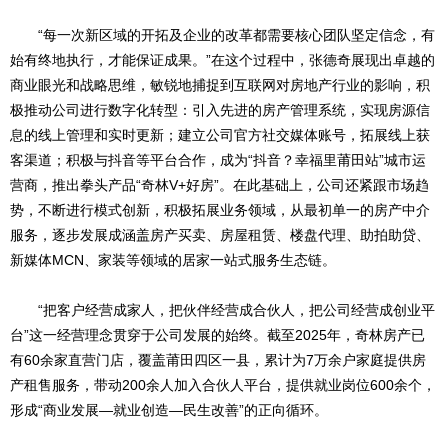
“每一次新区域的开拓及企业的改革都需要核心团队坚定信念，有
始有终地执行，才能保证成果。”在这个过程中，张德奇展现出卓越的
商业眼光和战略思维，敏锐地捕捉到互联网对房地产行业的影响，积
极推动公司进行数字化转型：引入先进的房产管理系统，实现房源信
息的线上管理和实时更新；建立公司官方社交媒体账号，拓展线上获
客渠道；积极与抖音等平台合作，成为“抖音？幸福里莆田站”城市运
营商，推出拳头产品“奇林V+好房”。在此基础上，公司还紧跟市场趋
势，不断进行模式创新，积极拓展业务领域，从最初单一的房产中介
服务，逐步发展成涵盖房产买卖、房屋租赁、楼盘代理、助拍助贷、
新媒体MCN、家装等领域的居家一站式服务生态链。
“把客户经营成家人，把伙伴经营成合伙人，把公司经营成创业平
台”这一经营理念贯穿于公司发展的始终。截至2025年，奇林房产已
有60余家直营门店，覆盖莆田四区一县，累计为7万余户家庭提供房
产租售服务，带动200余人加入合伙人平台，提供就业岗位600余个，
形成“商业发展—就业创造—民生改善”的正向循环。