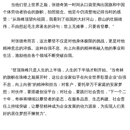
当他们登上世界之巅，张德奇第一时间从口袋里掏出国旗和中国
个体劳动者协会的旗帜，拍照留念。他至今仍清楚地记得当时的感
受：“从珠峰顶望向祖国，我看到了祖国的大好河山，群山的壮丽雄
伟，不由想起毛主席著名的诗句：世上无难事，只要肯登攀。”
对张德奇而言，这次攀登不仅是对他身体极限的挑战，更是对他
精神意志的淬炼。这种自强不息、向上向善的精神将融入他的事业和
生活，激励他在各个领域不断突破自我。
“登顶珠峰只是人生的上半场，人生的下半场才刚开始。”当奇林
的旗帜在珠峰之巅展开时，这位企业家似乎在向全世界彰显企业“自强
不息，向上向善”的精神和担当：对客户，要托举万千家庭的安家梦
想；对伙伴，要搭建创业平台；对社会，要践行社会责任，“下一个二
十年，奇林将继续以攀登者的姿态，在服务品质、生态构建、社会责
任上持续突破，让攀登精神成为企业发展的动力源泉，为实现人们美
好的居住梦想不懈努力”。