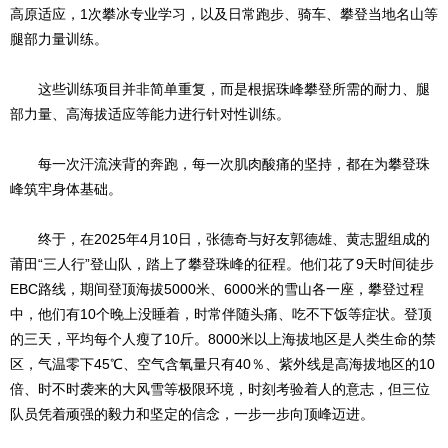
高原适应，1次攀冰专业学习，以及日常跑步、骑车、攀登当地名山等
腿部力量训练。
这些训练项目并非简单重复，而是根据珠峰攀登所需的耐力、腿
部力量、高海拔适应等能力进行针对性训练。
每一次汗流浃背的奔跑，每一次肌肉酸痛的坚持，都在为攀登珠
峰筑牢身体基础。
终于，在2025年4月10日，张德奇与好友郭德雄、黄志盟组成的
莆田“三人行”登山队，踏上了攀登珠峰的征程。他们花了9天时间徒步
EBC路线，期间登顶海拔5000米、6000米的雪山各一座，攀登过程
中，他们有10个晚上没睡着，时常伴随头痛、吃不下饭等症状。登顶
的三天，平均每个人瘦了10斤。8000米以上海拔地区是人类生命的禁
区，气温零下45℃、空气含氧量只有40％、紫外线是高海拔地区的10
倍、时不时袭来的大风雪等极限环境，时刻考验着人的意志，但三位
队员凭着顽强的毅力和坚定的信念，一步一步向顶峰迈进。