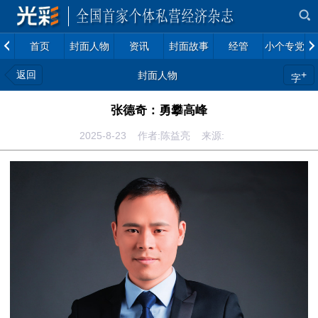
首页
封面人物
资讯
封面故事
经管
小个专党建
返回
+
封面人物
字
张德奇：勇攀高峰
2025-8-23 作者:陈益亮 来源: