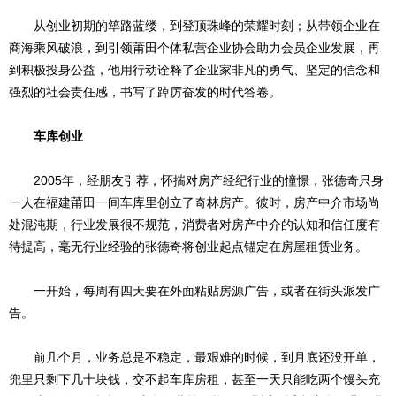
从创业初期的筚路蓝缕，到登顶珠峰的荣耀时刻；从带领企业在
商海乘风破浪，到引领莆田个体私营企业协会助力会员企业发展，再
到积极投身公益，他用行动诠释了企业家非凡的勇气、坚定的信念和
强烈的社会责任感，书写了踔厉奋发的时代答卷。
车库创业
2005年，经朋友引荐，怀揣对房产经纪行业的憧憬，张德奇只身
一人在福建莆田一间车库里创立了奇林房产。彼时，房产中介市场尚
处混沌期，行业发展很不规范，消费者对房产中介的认知和信任度有
待提高，毫无行业经验的张德奇将创业起点锚定在房屋租赁业务。
一开始，每周有四天要在外面粘贴房源广告，或者在街头派发广
告。
前几个月，业务总是不稳定，最艰难的时候，到月底还没开单，
兜里只剩下几十块钱，交不起车库房租，甚至一天只能吃两个馒头充