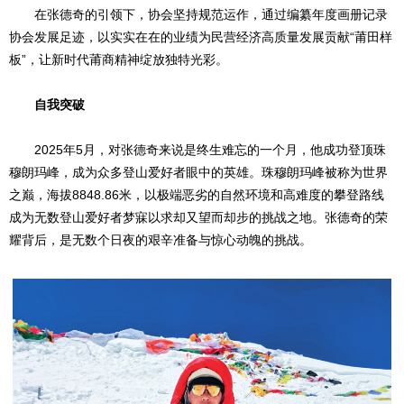
在张德奇的引领下，协会坚持规范运作，通过编纂年度画册记录
协会发展足迹，以实实在在的业绩为民营经济高质量发展贡献“莆田样
板”，让新时代莆商精神绽放独特光彩。
自我突破
2025年5月，对张德奇来说是终生难忘的一个月，他成功登顶珠
穆朗玛峰，成为众多登山爱好者眼中的英雄。珠穆朗玛峰被称为世界
之巅，海拔8848.86米，以极端恶劣的自然环境和高难度的攀登路线
成为无数登山爱好者梦寐以求却又望而却步的挑战之地。张德奇的荣
耀背后，是无数个日夜的艰辛准备与惊心动魄的挑战。