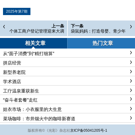
2025年第7期
上一条
下一条
个体工商户登记管理迎来大调
袋鼠妈妈：打造母婴、青少年
整
护肤行业新标杆
相关文章
热门文章
从“面子消费”到“精打细算”
拼店经营
新型养老院
学术酒店
工疗温泉重获新生
“奋斗者套餐”走红
娃衣市场：小衣服里的大生意
菜场咖啡：市井烟火中的咖啡新赛道
版权所有
©
《光彩》杂志社
京ICP备05041205号-1