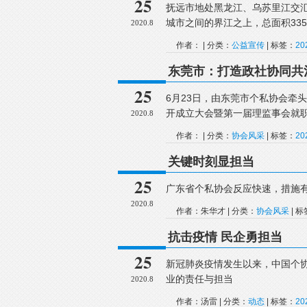
25
抚远市地处黑龙江、乌苏里江交
城市之间的界江之上，总面积33
2020.8
作者： | 分类：
公益宣传
| 标签：
2
东莞市：打造政社协同共
25
6月23日，由东莞市个私协会牵
开成立大会暨第一届理监事会就
2020.8
作者： | 分类：
协会风采
| 标签：
2
关键时刻显担当
25
广东省个私协会反应快速，措施
2020.8
作者：朱华才 | 分类：
协会风采
| 
抗击疫情 民企勇担当
25
新冠肺炎疫情发生以来，中国个
业的责任与担当
2020.8
作者：汤雷 | 分类：
动态
| 标签：
2