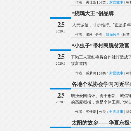
作者：买佳豪 | 分类：
封面故事
| 
“烧鸡大王”创品牌
25
“人无诚信，寸步难行。”正是多
2020.8
作者：张琳 | 分类：
封面故事
| 标签
“小虫子”带村民脱贫致富
25
下岗工人寇红艳将合作社打造成了
致富道路
2020.8
作者：臧梦璐 | 分类：
封面故事
| 
各地个私协会学习习近平
25
增强爱国情怀、勇于创新、诚信
的高度概括，也是个体工商户对
2020.8
作者：买佳豪 | 分类：
封面故事
| 
太阳的故乡——华夏东极