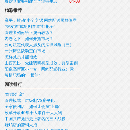
餐饮企业要构建全产业链生态
04-09
精彩推荐
高平：推动“小个专”及网约配送员群体党
“银发族”成短剧赛道“扛把子”
建工作再上新台阶
管理者如何给下属当教练？
内卷之下，如何开拓市场？
公司法定代表人涉及的法律风险（三）
一张床垫撬动空白市场
怎样减员才能增效
山西民协：党建调研初见成效，典型案例
阳泉高新区小个专（网约配送行业）党
彰显活力
珍惜职场的“一根筋”
委：以“党建红”点亮“新赛道”
阅读排行
“红船会议”
管理模式：层级制VS扁平化
全家便利店：如何让会员“上瘾”
改革开放40年十大事件十大人物
中国共产党历史上著名的三大战役
烧鸡店的营销大招