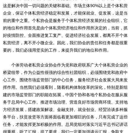
这是解决中国一切问题的关键和基础。市场主体90%以上是个体私营
企业，保证个体私营经济稳定和发展，才能保就业、促发展，这是当
前的重中之重。个私协会是服务于个体私营经济发展的社会组织，它
的地位和作用首先是由个体私营经济地位和作用所决定的，当前，抓
好疫情防控、全面推进复工复产、促进经济社会发展，都离不开个体
私营经济，离不开小微企业。因此，我们协会的责任和任务都是很重
要的，我们必须用坚实的工作，来提升我们的地位和作用。
个体劳动者私营企业协会作为党和政府联系广大个体私营企业的
桥梁纽带，作为公益性很强的综合性社团组织，必须围绕党和政府中
心工作、围绕市场监管部门的中心任务，服务经济社会发展大局来发
挥作用。当然我们必须看到，随着机构体制改革的深化，特别是新组
建的市场监管部门的职能在拓展，中国个协和各地个私协会在服从服
务于总局中心工作、推进市场治理、营造良好市场营商环境、支持地
方经济发展，搭建政策解读、金融支持、就业创业、经贸洽谈多种服
务平台，扶贫攻坚等方面将面临着更加艰巨的任务，只有完成了这些
任务，才能发挥更加积极的作用。总局党组对落实习近平总书记讲话
很重视，听了汇报，提了要求，我们一定要加强请示汇报，争取支