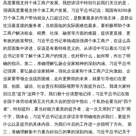
高度重视支持个体工商户发展。我想讲话中特别引起我们关注的是，
强调高度重视支持个体工商户发展。习近平总书记说：我国有8200多
万个体工商户带动就业人口超过2亿，是数量最多的市场主体，是群众
生活最直接的服务者，当前面临的实际困难也最多。要积极帮助个体
工商户解决租金、税费、社保、融资等方面的难题，提供更直接、更
有效的政策帮扶。习近平总书记单独成段强调个体工商户，在这么高
的层面集中讲述，应该是有着特殊意义的。从讲话中可以看出习近平
总书记非常了解个体工商户的情况，也对帮什么，如何帮，作出了明
确的指示。第二，准确理解弘扬企业家精神的深刻内涵。习近平总书
记强调，要弘扬企业家精神，强化企业家和个体工商户正向激励。企
业家要带领企业战胜困难，走向更辉煌的未来，就要引导他们在爱
国、创新、诚信、社会责任和国际视野等方面提升自己。我请大家特
别注意“提升”这两个字。我们都十分清楚地记得，习近平总书记在致
全国个体劳动者第五次代表大会的贺信中指出，个私协会要当好“四个
者”，特别提到，要当好能力素质的提升者，这一次又用到了“提升”两
个字，我体会，习近平总书记这次讲话非常明确地告诉我们，要提升
什么以及提升的具体内容。为我们今后的工作进一步指明了方向。 第
三，准确理解集中力量办好自己的事的深刻内涵。习近平总书记关于