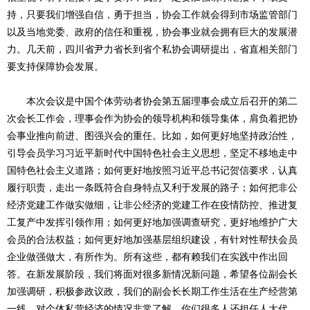
持，只要我们增强自信，勇于担当，协会工作就会得到市场监管部门
以及当地党委、政府的信任和重视，协会事业就会拥有巨大的发展潜
力。几天前，四川省尹力省长到省个私协会调研提出，省直相关部门
要支持保障协会发展。
本次会议是中国个体劳动者协会第五届理事会成立后召开的第二
次会长工作会，理事会作为协会的领导机构和领导集体，肩负着把协
会事业推向前进、图强兴会的重任。比如，如何更好地坚持政治性，
引导会员学习习近平新时代中国特色社会主义思想，坚定不移地走中
国特色社会主义道路；如何更好地按照习近平总书记贺信要求，认真
履行职责，走出一条既符合自身特点又利于发展的路子；如何把非公
经济党建工作做实做细，让非公经济的党建工作在疫情防控、推进复
工复产中发挥引领作用；如何更好地加强调查研究，更好地维护广大
会员的合法权益；如何更好地加强基层组织建设，有针对性帮扶会员
企业做强做大，有所作为。所有这些，都有赖我们在实践中作出回
答。在新发展阶段，我们将面对很多新情况新问题，希望各位副会长
加强调研，积极参政议政，我们的副会长长期工作生活在生产经营第
一线，对个体私营经济的情况非常了解，你们很多人还担任人大代