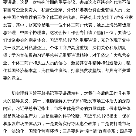
要讲话，这是一次特殊时期的重要会议。参加这次座谈会的代表不仅
有国有企业负责人、私营企业家、外资和港澳台资企业管理人员，还
有中国个协推荐的三位个体工商户代表。座谈会上共安排了7位企业家
发言，其中，赵宪珍是唯一一位个体工商户代表，她是上海品海饭店
总经理、中国个协理事。这次会长工作会专门请了他们三位，要请他
们谈谈参会的亲身体会。习近平总书记的重要讲话，充分体现了党中
央一以贯之对私营企业、个体工商户高度重视、深切关心和殷切期
望；学习宣传贯彻习近平总书记重要讲话精神，对于坚定广大私营企
业、个体工商户和从业人员的信心，激发其奋斗精神和创造活力，稳
住我国经济基本盘，兜住民生底线，打赢脱贫攻坚战，都具有至关重
要的意义。
切实理解习近平总书记重要讲话精神，对我们今后的工作具有重
大的指导意义。第一，准确理解关于保护和激发市场主体活力的深刻
内涵。习近平总书记指出，市场主体是经济的力量载体，保市场主体
就是保社会生产力，这是重要的科学论断。习近平总书记指出，保护
和激发市场主体活力，一是要落实好纾困惠企政策；二是要打造市场
化、法治化、国际化营商环境；三是要构建“亲”“清”政商关系；四是要