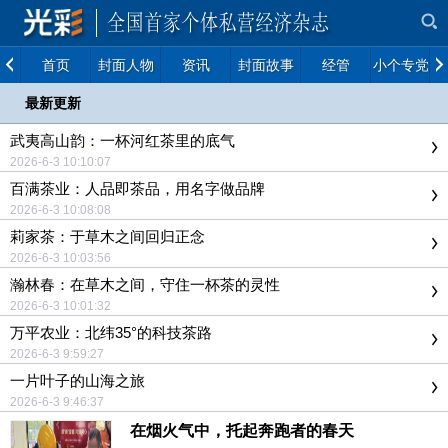
首页
封面人物
资讯
封面故事
经管
小个专党建
最新更新
武夷高山韵：一杯河红茶里的底气
2026-6-3 10:10:07
百满茶业：人品即茶品，用名字做品牌
2026-6-3 10:08:08
莉家茶：于草木之间回归正念
2026-6-3 10:03:56
瀚林春：在草木之间，守住一杯茶的灵性
2026-6-3 10:01:32
万平农业：北纬35°的科技茶路
2026-6-3 9:59:27
一片叶子的山海之旅
2026-6-3 9:46:37
在烟火气中，托起奔跑者的春天