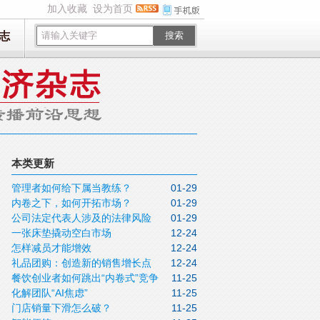
加入收藏
设为首页
志
搜索
本类更新
管理者如何给下属当教练？
01-29
内卷之下，如何开拓市场？
01-29
公司法定代表人涉及的法律风险
01-29
一张床垫撬动空白市场
12-24
（三）
怎样减员才能增效
12-24
礼品团购：创造新的销售增长点
12-24
餐饮创业者如何跳出“内卷式”竞争
11-25
化解团队“AI焦虑”
11-25
门店销量下滑怎么破？
11-25