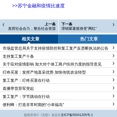
>>苏宁金融和疫情比速度
上一条
下一条
发挥社会合力，整合社会资源
滞销紫薯摇身变“网红”
相关文章
热门文章
市场监管总局关于支持疫情防控和复工复产反垄断执法的公告
支持复工复产十条
关于应对疫情影响 加大对个体工商户扶持力度的指导意见
叮咚买菜：发挥产地直采优势 加快传统农业转型
复工复产：叮咚买菜在行动
直播带货异军突起
复工复产：字节跳动在行动
便利蜂：打造非常时期的“小幸福岛”
版权所有
©
《光彩》杂志社
京ICP备05041205号-1