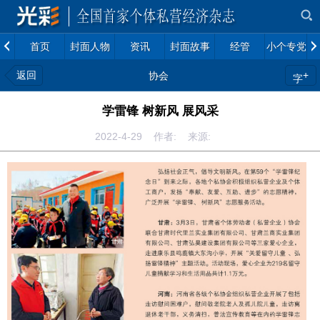
首页
封面人物
资讯
封面故事
经管
小个专党建
返回
+
协会
字
学雷锋 树新风 展风采
2022-4-29 作者: 来源: