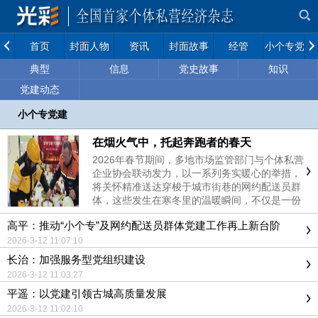
首页
封面人物
资讯
封面故事
经管
小个专党建
典型
信息
党史故事
知识
党建动态
小个专党建
在烟火气中，托起奔跑者的春天
2026年春节期间，多地市场监管部门与个体私营
企业协会联动发力，以一系列务实暖心的举措，
将关怀精准送达穿梭于城市街巷的网约配送员群
体，这些发生在寒冬里的温暖瞬间，不仅是一份
节日的问候，更是一座城市与奔跑者之间的深情
高平：推动“小个专”及网约配送员群体党建工作再上新台阶
对话
2026-3-12 11:07:10
长治：加强服务型党组织建设
2026-3-12 11:03:27
平遥：以党建引领古城高质量发展
2026-3-12 11:02:10