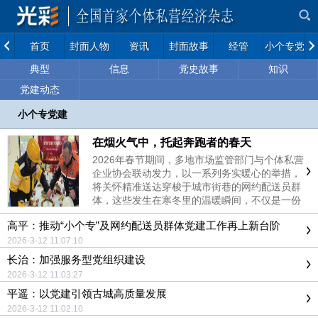
首页
封面人物
资讯
封面故事
经管
小个专党建
典型
信息
党史故事
知识
党建动态
小个专党建
在烟火气中，托起奔跑者的春天
2026年春节期间，多地市场监管部门与个体私营
企业协会联动发力，以一系列务实暖心的举措，
将关怀精准送达穿梭于城市街巷的网约配送员群
体，这些发生在寒冬里的温暖瞬间，不仅是一份
节日的问候，更是一座城市与奔跑者之间的深情
高平：推动“小个专”及网约配送员群体党建工作再上新台阶
对话
2026-3-12 11:07:10
长治：加强服务型党组织建设
2026-3-12 11:03:27
平遥：以党建引领古城高质量发展
2026-3-12 11:02:10