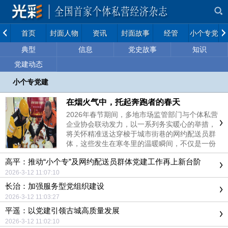
首页
封面人物
资讯
封面故事
经管
小个专党建
典型
信息
党史故事
知识
党建动态
小个专党建
在烟火气中，托起奔跑者的春天
2026年春节期间，多地市场监管部门与个体私营
企业协会联动发力，以一系列务实暖心的举措，
将关怀精准送达穿梭于城市街巷的网约配送员群
体，这些发生在寒冬里的温暖瞬间，不仅是一份
节日的问候，更是一座城市与奔跑者之间的深情
高平：推动“小个专”及网约配送员群体党建工作再上新台阶
对话
2026-3-12 11:07:10
长治：加强服务型党组织建设
2026-3-12 11:03:27
平遥：以党建引领古城高质量发展
2026-3-12 11:02:10