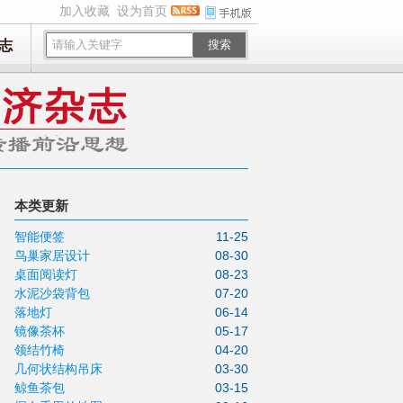
加入收藏
设为首页
志
搜索
本类更新
智能便签
11-25
鸟巢家居设计
08-30
桌面阅读灯
08-23
水泥沙袋背包
07-20
落地灯
06-14
镜像茶杯
05-17
领结竹椅
04-20
几何状结构吊床
03-30
鲸鱼茶包
03-15