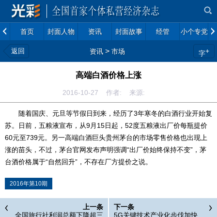
首页
封面人物
资讯
封面故事
经管
小个专党建
返回
>
+
资讯
市场
字
高端白酒价格上涨
2016-10-27 作者: 来源:
随着国庆、元旦等节假日到来，经历了3年寒冬的白酒行业开始复
苏。日前，五粮液宣布，从9月15日起，52度五粮液出厂价每瓶提价
60元至739元。另一高端白酒巨头贵州茅台的市场零售价格也出现上
涨的苗头，不过，茅台官网发布声明强调“出厂价始终保持不变”，茅
台酒价格属于“自然回升”，不存在厂方提价之说。
2016年第10期
上一条
下一条
全国旅行社利润总额下降超三
5G关键技术产业化步伐加快