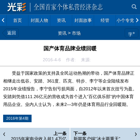
首页
封面人物
资讯
封面故事
经管
小个专党建
返回
>
+
资讯
市场
字
国产体育品牌业绩回暖
2016-4-6 作者: 来源:
受益于国家政策的支持及全民运动热潮的带动，国产体育品牌正
相继走出低谷。安踏、361度、匹克、特步、李宁等企业陆续发布
2015年业绩报告，李宁告别亏损局面，自2012年以来首次扭亏为盈。
安踏则凭借111.26亿元的营收成为首个进入“百亿俱乐部”的中国体育
用品企业。业内人士认为，未来2—3年仍是体育用品行业回暖期。
2016年第4期
上一条
下一条
2015年家电业收入超1.4万亿
新闻客户端“冰火两重天”