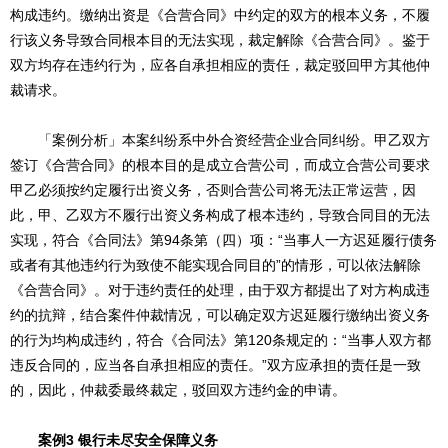
构成违约。缴纳出资是《合营合同》中约定的双方的根本义务，不履
行该义务导致合同根本目的无法实现，裁定解除《合营合同》。鉴于
双方均存在违约行为，应各自承担相应的责任，裁定驳回甲方其他仲
裁请求。
「案例分析」本案纠纷系中外合资经营企业合同纠纷。甲乙双方
签订《合营合同》的根本目的是成立合营公司，而成立合营公司要求
甲乙必须按约定履行出资义务，否则合营公司将无法正常运营，因
此，甲、乙双方不履行出资义务构成了根本违约，导致合同目的无法
实现，符合《合同法》第94条第（四）项：“当事人一方迟延履行债务
或者有其他违约行为致使不能实现合同目的”的情形，可以依法解除
《合营合同》。对于违约责任的处理，由于双方都提出了对方构成违
约的抗辩，结合案件仲裁情况，可以确定双方迟延履行缴纳出资义务
的行为均构成违约，符合《合同法》第120条规定的：“当事人双方都
违反合同的，应当各自承担相应的责任。”双方应承担的责任是一致
的，因此，仲裁委最终裁定，驳回双方违约金的申请。
案例3 银行未尽安全保障义务