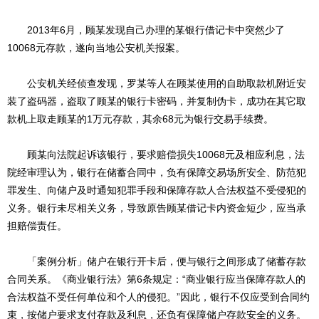
2013年6月，顾某发现自己办理的某银行借记卡中突然少了
10068元存款，遂向当地公安机关报案。
公安机关经侦查发现，罗某等人在顾某使用的自助取款机附近安
装了盗码器，盗取了顾某的银行卡密码，并复制伪卡，成功在其它取
款机上取走顾某的1万元存款，其余68元为银行交易手续费。
顾某向法院起诉该银行，要求赔偿损失10068元及相应利息，法
院经审理认为，银行在储蓄合同中，负有保障交易场所安全、防范犯
罪发生、向储户及时通知犯罪手段和保障存款人合法权益不受侵犯的
义务。银行未尽相关义务，导致原告顾某借记卡内资金短少，应当承
担赔偿责任。
「案例分析」储户在银行开卡后，便与银行之间形成了储蓄存款
合同关系。《商业银行法》第6条规定：“商业银行应当保障存款人的
合法权益不受任何单位和个人的侵犯。”因此，银行不仅应受到合同约
束，按储户要求支付存款及利息，还负有保障储户存款安全的义务。