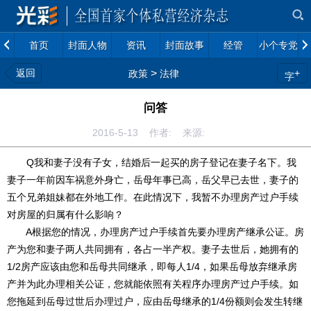
首页
封面人物
资讯
封面故事
经管
小个专党建
返回
>
+
政策
法律
字
问答
2016-5-13 作者: 来源:
Q我和妻子没有子女，结婚后一起买的房子登记在妻子名下。我
妻子一年前因车祸意外身亡，岳母年事已高，岳父早已去世，妻子的
五个兄弟姐妹都在外地工作。在此情况下，我暂不办理房产过户手续
对房屋的归属有什么影响？
A根据您的情况，办理房产过户手续首先要办理房产继承公证。房
产为您和妻子两人共同拥有，各占一半产权。妻子去世后，她拥有的
1/2房产应该由您和岳母共同继承，即每人1/4，如果岳母放弃继承房
产并为此办理相关公证，您就能依照有关程序办理房产过户手续。如
您拖延到岳母过世后办理过户，应由岳母继承的1/4份额则会发生转继