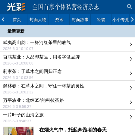
首页
封面人物
资讯
封面故事
经管
小个专党建
最新更新
武夷高山韵：一杯河红茶里的底气
2026-6-3 10:10:07
百满茶业：人品即茶品，用名字做品牌
2026-6-3 10:08:08
莉家茶：于草木之间回归正念
2026-6-3 10:03:56
瀚林春：在草木之间，守住一杯茶的灵性
2026-6-3 10:01:32
万平农业：北纬35°的科技茶路
2026-6-3 9:59:27
一片叶子的山海之旅
2026-6-3 9:46:37
在烟火气中，托起奔跑者的春天