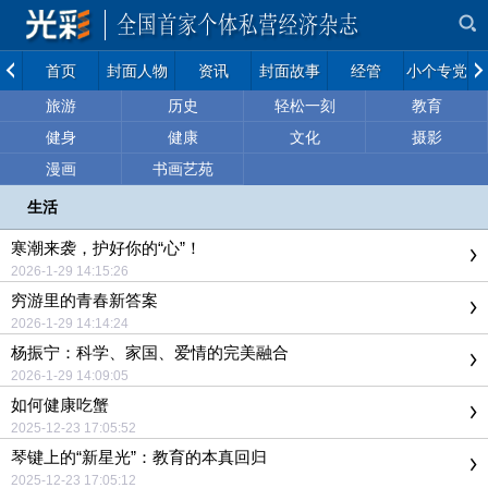
首页
封面人物
资讯
封面故事
经管
小个专党建
旅游
历史
轻松一刻
教育
健身
健康
文化
摄影
漫画
书画艺苑
生活
寒潮来袭，护好你的“心”！
2026-1-29 14:15:26
穷游里的青春新答案
2026-1-29 14:14:24
杨振宁：科学、家国、爱情的完美融合
2026-1-29 14:09:05
如何健康吃蟹
2025-12-23 17:05:52
琴键上的“新星光”：教育的本真回归
2025-12-23 17:05:12