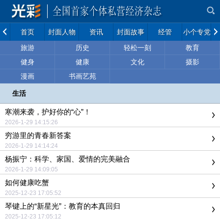
首页
封面人物
资讯
封面故事
经管
小个专党建
旅游
历史
轻松一刻
教育
健身
健康
文化
摄影
漫画
书画艺苑
生活
寒潮来袭，护好你的“心”！
2026-1-29 14:15:26
穷游里的青春新答案
2026-1-29 14:14:24
杨振宁：科学、家国、爱情的完美融合
2026-1-29 14:09:05
如何健康吃蟹
2025-12-23 17:05:52
琴键上的“新星光”：教育的本真回归
2025-12-23 17:05:12