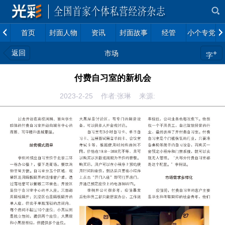
首页
封面人物
资讯
封面故事
经管
小个专党建
返回
+
市场
字
付费自习室的新机会
2023-2-25 作者:张琳 来源: