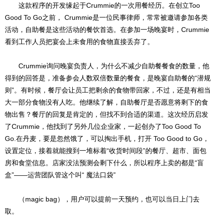
这款程序的开发缘起于Crummie的一次用餐经历。在创立Too
Good To Go之前， Crummie是一位民事律师，常常被邀请参加各类
活动，自助餐是这些活动的餐饮首选。在参加一场晚宴时，Crummie
看到工作人员把宴会上未食用的食物直接丢弃了。
Crummie询问晚宴负责人，为什么不减少自助餐餐食的数量，他
得到的回答是，准备参会人数双倍数量的餐食，是晚宴自助餐的“潜规
则”。有时候，餐厅会让员工把剩余的食物带回家，不过，还是有相当
大一部分食物没有人吃。他继续了解，自助餐厅是否愿意将剩下的食
物出售？餐厅的回复是肯定的，但找不到合适的渠道。这次经历启发
了Crummie，他找到了另外几位企业家，一起创办了Too Good To
Go.在丹麦，要是忽然饿了，可以掏出手机，打开 Too Good to Go，
设置定位，接着就能搜到一堆标着“收货时间段”的餐厅、超市、面包
房和食堂信息。店家没法预测会剩下什么，所以程序上卖的都是“盲
盒”——运营团队管这个叫“ 魔法口袋”
（magic bag），用户可以提前一天预约，也可以当日上门去
取。