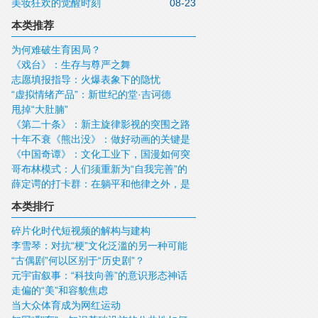
美妆狂欢的觉醒时刻
08-23
术
本类推荐
为何难破生育困局？
《戏台》：生存与尊严之舞
志愿填报指导：火爆表象下的隐忧
“虚拟情绪产品”：新世纪的堂·吉诃德
甩掉“大肚腩”
《第二十条》：新主旋律影视的突围之路
十年不衰《熊出没》：做好动画的关键是
《中国奇谭》：文化工业下，国漫如何突
尊重孩子
哥布林模式：人们须重新为“自我完善”的
围？
薛定谔的打卡群：在躺平和他律之外，是
理想赋予活力
否有第三种选择？
本类排行
碎片化时代短视频的解构与建构
李雪琴：对抗“梗”文化泛滥的另一种可能
“古偶剧”何以区别于“历史剧”？
性
元宇宙叙事：“科技向善”的意识形态神话
走偏的“美”和容貌焦虑
当大众体育成为网红运动