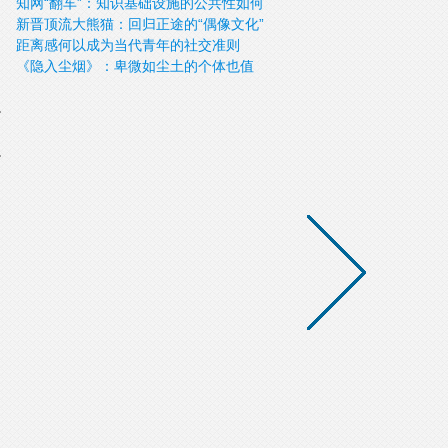
知网“翻车”：知识基础设施的公共性如何
新晋顶流大熊猫：回归正途的“偶像文化”
重建？
距离感何以成为当代青年的社交准则
《隐入尘烟》：卑微如尘土的个体也值
得“承认”