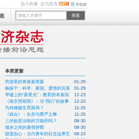
加入收藏
设为首页
志
搜索
本类更新
穷游里的青春新答案
01-29
杨振宁：科学、家国、爱情的完美
01-29
琴键上的“新星光”：教育的本真回
12-23
融合
《南京照相馆》：当“我们”的故事
12-23
归
为何难破生育困局？
11-25
被重新讲述
《戏台》：生存与尊严之舞
11-25
三伏贴是治病的万能药吗？
08-30
城乡之间的暑假拼图
08-30
甜度由心：当代青年的社交边界艺
08-23