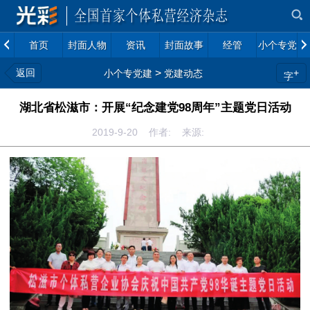
首页
封面人物
资讯
封面故事
经管
小个专党建
返回
>
+
小个专党建
党建动态
字
湖北省松滋市：开展“纪念建党98周年”主题党日活动
2019-9-20 作者: 来源: