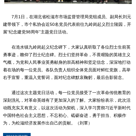
7月1日，在湖北省松滋市市场监督管理局党组成员、副局长刘元
建带领下，市个私协会近50名党员代表前往九岭岗起义烈士陵园，开
展“纪念建党98周年”主题党日活动。
在洈水镇九岭岗起义纪念碑下，大家认真听取了各位烈士生前英
勇事迹，瞻仰了烈士纪念碑。烈士们坚持革命，不畏艰险的英雄主义
气概，为党和人民事业英勇献身的崇高精神和坚定信念，深深地打动
着在场的每一位党员。各队负责人组织全体党员面对鲜红党旗，高举
右手宣誓，重温入党誓词，面对纪念碑默哀鞠躬，最后合影留念。
通过这次主题党日活动，每一位党员接受了一次革命传统教育的
深刻洗礼，对革命英雄有了更加深入的了解。大家纷纷表示，此次活
动既充实又有意义，以这次活动为契机，深入学习贯彻习近平新时代
中国特色社会主义思想，不忘初心、砥砺奋进，勇于担当、积极作
为，为松滋经济发展作出自己的贡献。（刘覃）