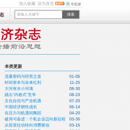
加入收藏
设为首页
志
搜索
本类更新
流量密码与经营之道
01-05
时间资本与未来红利
11-25
大河有水小河满
08-30
跳出“内卷式”竞争
08-23
文化自信与产业机遇
07-20
中国经济韧性成长
06-14
在压力与机遇间舞蹈
04-20
破局与奋进：个私企业迈向新征程
03-30
从投资拉动转向消费驱动
03-15